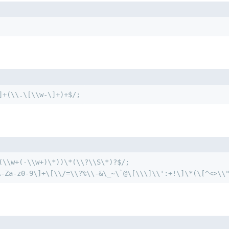
]+(\\.\[\\w-\]+)+$/;
(\\w+(-\\w+)\*))\*(\\?\\S\*)?$/;
-Za-z0-9\]+\[\\/=\\?%\\-&\_~\`@\[\\\]\\':+!\]\*(\[^<>\\"