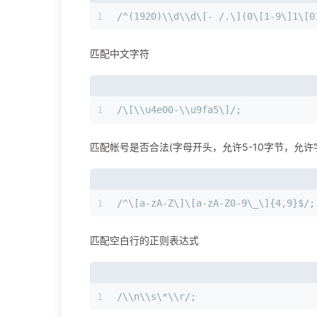
1
/^(1920)\\d\\d\[- /.\](0\[1-9\]1\[0
匹配中文字符
1
/\[\\u4e00-\\u9fa5\]/;
匹配帐号是否合法(字母开头，允许5-10字节，允许
1
/^\[a-zA-Z\]\[a-zA-Z0-9\_\]{4,9}$/;
匹配空白行的正则表达式
1
/\\n\\s\*\\r/;