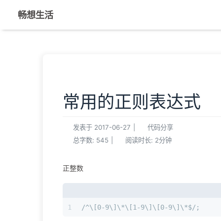
畅想生活
常用的正则表达式
发表于
2017-06-27
|
代码分享
总字数:
545
|
阅读时长:
2分钟
正整数
1
/^\[0-9\]\*\[1-9\]\[0-9\]\*$/;