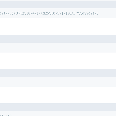
d?)\\.){3}(2\[0-4\]\\d25\[0-5\]\[01\]?\\d\\d?)/;
t).\*$