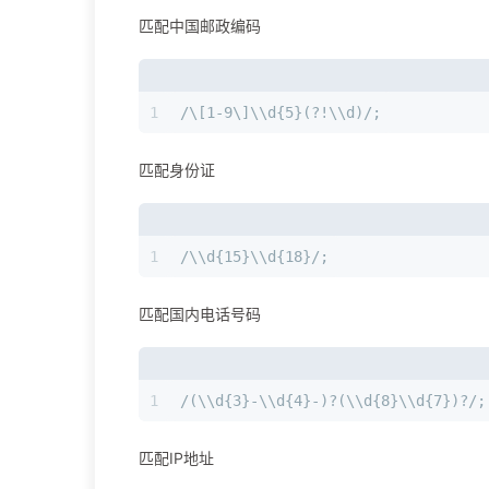
匹配中国邮政编码
1
/\[1-9\]\\d{5}(?!\\d)/;
匹配身份证
1
/\\d{15}\\d{18}/;
匹配国内电话号码
1
/(\\d{3}-\\d{4}-)?(\\d{8}\\d{7})?/;
匹配IP地址