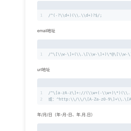
1
/^(-?\\d+)(\\.\\d+)?$/;
email地址
1
/^\[\\w-\]+(\\.\[\\w-\]+)\*@\[\\w-\
url地址
1
/^\[a-zA-z\]+://(\\w+(-\\w+)\*)(\\.
2
或：^http:\\/\\/\[A-Za-z0-9\]+\\.\[A
年/月/日（年-月-日、年.月.日）