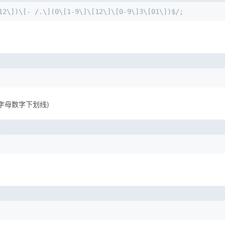
12\])\[- /.\](0\[1-9\]\[12\]\[0-9\]3\[01\])$/;
字母数字下划线)