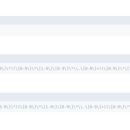
9\]\*)(\[0-9\]\*\[1-9\]\[0-9\]\*\\.\[0-9\]+)(\[0-9\]\*\[
0-9\]\*)(\[0-9\]\*\[1-9\]\[0-9\]\*\\.\[0-9\]+)(\[0-9\]\*