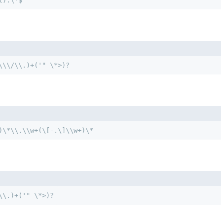
\\\/\\.)+('" \*>)?
)\*\\.\\w+(\[-.\]\\w+)\*
\\.)+('" \*>)?