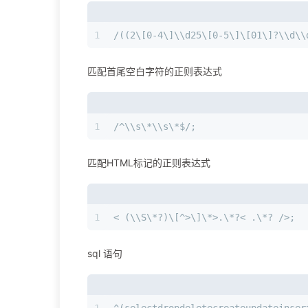
1
/((2\[0-4\]\\d25\[0-5\]\[01\]?\\d\\
匹配首尾空白字符的正则表达式
1
/^\\s\*\\s\*$/;
匹配HTML标记的正则表达式
1
< (\\S\*?)\[^>\]\*>.\*?< .\*? />;
sql 语句
1
^(selectdropdeletecreateupdateinser