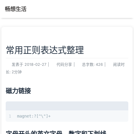
畅想生活
常用正则表达式整理
发表于
2018-02-27
|
代码分享
|
总字数:
426
|
阅读时
长:
2分钟
磁力链接
1
magnet:?[^\"]+
字母开头的英文字母、数字和下划线