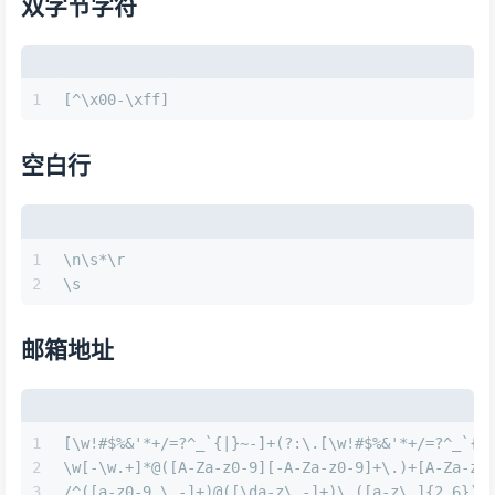
双字节字符
1
[^\x00-\xff]
空白行
1
\n\s*\r
2
\s
邮箱地址
1
[\w!#$%&'*+/=?^_`{|}~-]+(?:\.[\w!#$%&'*+/=?^_`{|
2
\w[-\w.+]*@([A-Za-z0-9][-A-Za-z0-9]+\.)+[A-Za-z]
3
/^([a-z0-9_\.-]+)@([\da-z\.-]+)\.([a-z\.]{2,6})$