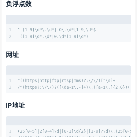
负浮点数
1
^-[1-9]\d*\.\d*|-0\.\d*[1-9]\d*$
2
-([1-9]\d*.\d*|0.\d*[1-9]\d*)
网址
1
^((https|http|ftp|rtsp|mms)?:\/\/)[^\s]+
2
/^(https?:\/\/)?([\da-z\.-]+)\.([a-z\.]{2,6})([\
IP地址
1
(25[0-5]|2[0-4]\d|[0-1]\d{2}|[1-9]?\d)\.(25[0-5]