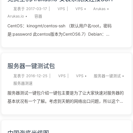
Apache/Nginx/Tengine/PHP/MySQ L各种环境组件版本自由切
换，而且可以多PHP版本共存，不过目前Linux版只支持
发表于
2017-03-17
|
VPS
|
VPS
•
Arukas
•
Arukas.io
•
容器
CentOS6.x/7.x。官方介绍：一键创建网站、FTP、数据库、
SSL；安全管理，计划任务，文件管理，PHP多版本共存及切
CentOS：kinogmt/centos-ssh （默认用户名root，密码
换；自带LNMP与LAMP本站使用的是2.X的版本，现在3.X版本
是:password 此centos版本为CentOS6.7）Debian：
正在公测官网：宝塔 Linux/Windows 面板 稳定版2.8.9（3月8
itscaro/debian-ssh（默认用户名root，密码root 此debian系统
日更新）简介：暂时只对 CentOS 5.x / 6.x / 7.x 提供支持；包
版本为Debian Jessie）Ubuntu：rastasheep/ubuntu-sshd（默
含软件：Nginx-Tengine-2.2.0Nginx1.8 -
认用户名root，密码root）Ubuntu：tutum/ubuntu:trusty（勾
服务器一键测试包
1.10Apache2.4.20PHP5.2 - 7...
选Use ENV 左边输入ROOT_PASS！，右边设置ssh连接密
码。）CentOS：tutum/centos:latestCentOS5：
发表于
2016-12-25
|
VPS
|
VPS
•
服务器一键测试
•
服务器测速
tutum/centos:centos5CentOS6：
tutum/centos:centos6CentOS7：
服务器测试一键包介绍一键包主要是为了让大家快速对服务器的
tutum/centos:centos7WordPress：tutum/wordpressLamp：
基本状况有一个了解。考虑到天朝的网络出口问题，所以这个一
tutum/lamp添加端口。注意：22端口必不可少（ssh连接需要用
键包更加偏向网络的测试。 影响测试耗时主要是下载，整个测试
到）！http://seaof-153-...
如果是能跑满100M带宽的话，应该在20分钟-30分钟。但如果
只有几百k下载速度的话，就要耗很长时间了，所以如果大家看