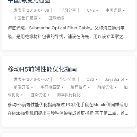
中国海底光缆图
到测试卡在了下载测试，希望大家耐心等候。 测试结果存在当前
目录的test91yun.log。大家可以用vim或者cat看，同时也会生
发表于
2016-07-08
|
学习分享
|
CN2
•
中国光缆
•
中国出口带宽
•
国际光缆
成html的页面，方便大家查看和分享。具体html页面的样式参考
以下内容。 使用方法：普通模式：wget -N --no-check-
海底光缆，Submarine Optical Fiber Cable。又称海底通讯电
certificate
缆，是用绝缘材料包裹的导线，铺设在海底，用以设立国家之间
https://raw.githubusercontent.com/91yun/91yuntest/master/
的电信传输。 海底光缆是国际互联网的骨架。光缆的多少，代表
test\_91yun.sh && bash test\_91yun.sh普通模式就是之前的测
一国与互联网的联系是否紧密。 有人利用微软的Bing地图，以及
试常规内容。测试输出结果请参考：普通模式结果样式参考 简单
wikipedia的数据，做出了一幅互动式的世界海底光缆分布图。
移动H5前端性能优化指南
模式：1wget -N --no-check-certificate
新版地图链接 旧版地图链接 世界海底光缆图-卫星地图版 世界海
https://raw.githubusercontent.co...
底光缆图-普通地图版 中国海底光缆图中国的三个登陆地点分别
发表于
2016-07-07
|
学习分享
|
CSS
•
JavaScript
•
前端开发
•
字符串匹配
•
编程技巧
•
前端优化
•
加
是：1、青岛（2条光缆） 2、上海（7条光缆） 3、汕头（5条光
载优化
•
渲染优化
•
脚本执行优化
缆） 4、福州（1条光缆） 由于光缆之间存在重合，所以实际
移动H5前端性能优化指南概述 PC优化手段在Mobile侧同样适用
上，中国大陆与Internet的所有通道，就是4个入口11条光缆。
在Mobile侧我们提出三秒种渲染完成首屏指标 基于第二点，首屏
1、青岛（2条光缆） 上图紫色的线路为：Trans-Pacific
加载3秒完成或使用Loading 基于联通3G网络平均
Express（TPE，跨太平洋直达） 带宽：5.12Tbps 长度：
338KB/s(2.71Mb/s)，所以首屏资源不应超过1014KB Mobile侧
17700km 经过地区： 中华人民共和国 上海崇明岛 山东省青岛