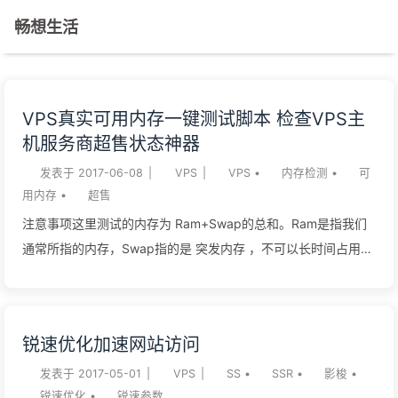
畅想生活
VPS真实可用内存一键测试脚本 检查VPS主
机服务商超售状态神器
发表于
2017-06-08
|
VPS
|
VPS
•
内存检测
•
可
用内存
•
超售
注意事项这里测试的内存为 Ram+Swap的总和。Ram是指我们
通常所指的内存，Swap指的是 突发内存 ，不可以长时间占用但
是也是能用的。具体请百度。 测试程序CentOS 系统： 1yum
install wget -y yum groupinstall "Development Tools" -y
wget
锐速优化加速网站访问
https://raw.githubusercontent.com/FunctionClub/Memtester/
master/memtester.cpp gcc -l stdc++ memtester.cpp ./a.out
发表于
2017-05-01
|
VPS
|
SS
•
SSR
•
影梭
•
锐速优化
•
锐速参数
Ubuntu系统： 1apt-get update apt-get install wget build-