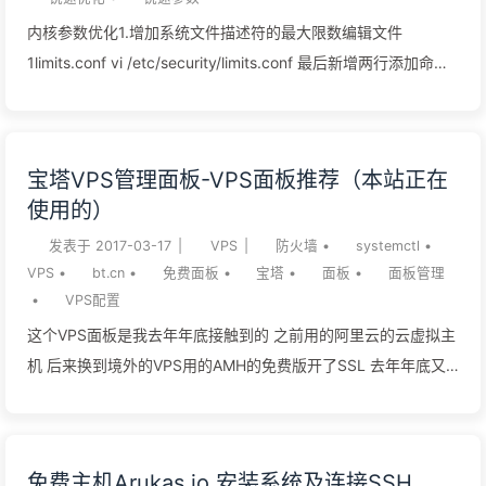
essential -y wget
内核参数优化1.增加系统文件描述符的最大限数编辑文件
https://raw.githubusercontent.com/FunctionClub/Memtester/
1limits.conf vi /etc/security/limits.conf 最后新增两行添加命
master/memtester.cpp gcc -l stdc++ memtester.cpp ./a.out
令： 12\* soft nofile 51200 \* hard nofile 51200 编辑文件
运行了之后只需要等待3秒钟就可以测试了。具体效果像下面这
1profile vi /etc/profile 最后新增一行添加命令： 1ulimit -SHn
样：...
51200 修改后重启，检查是否生效命令： 1ulimit -n 2.调整内核
宝塔VPS管理面板-VPS面板推荐（本站正在
参数修改配置文件 1sysctl.conf vi /etc/sysctl.conf 最后新增一
使用的）
行添加命令： 1234567891011121314151617181920fs.file-
max = 51200net.core.rmem_max =
发表于
2017-03-17
|
VPS
|
防火墙
•
systemctl
•
VPS
•
bt.cn
•
免费面板
•
宝塔
•
面板
•
面板管理
67108864net.core.wmem_max =
•
VPS配置
67108864net.core.rmem_default =
这个VPS面板是我去年年底接触到的 之前用的阿里云的云虚拟主
65536net.core.wmem_default =
机 后来换到境外的VPS用的AMH的免费版开了SSL 去年年底又
65536net.core.netdev_max_backlog =
换回境内阿里云的ECS主机宝塔（BT.CN）是个VPS的管理面
4096net.core.somaxconn ...
板，有linux和windows两个版本，windows版的我不是很熟悉，
用的都是linux版的。linux版的可以
免费主机Arukas.io 安装系统及连接SSH