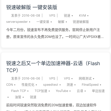
因手机配置原因，除加载外渲染速度也是优化重点 基于第五点，
市 日本千叶县南房总市（原丸山町） 韩国庆尚南道巨济市 台湾
锐速破解版 一键安装版
要合理处理代码减少渲染损耗 基于第二、第五点，所有影响首屏
新北市淡水区 美国俄勒冈州尼多拿海滩 入境地点：上海崇明
加载和渲染的代码应在处理逻辑中后置 加载完成后用户交互使用
岛，山东青岛 上图绿色的线...
发表于
2016-06-08
|
VPS
|
锐速
•
KVM
•
serverspeeder
•
一键安装
•
破解
•
锐速破解版
时也需注意性能 优化指南[加载优化]加载过程是最为耗时的过
程，可能会占到总耗时的80%时间，因此是优化的重点· 减少
今年二月份，锐速宣布不再免费提供服务，官网停止新用户注
HTTP请求因为手机浏览器同时响应请求为4个请求（Android支
册，原来宣传的永久免费20M也没了。一时间让广大VPSXX者陷
持4个，iOS 5后可支持6个），所以要尽量减少页面的请求数，
入低谷，不过IT行业从不缺高手，各路高手开始放出破解方法，
首次加载同时请求数不能超过4个a) 合并CSS、JavaScriptb) 合
从开始的MAC方法到后来的lic算法，现在连一键安装都出来了，
并小图片，使用雪碧图· 缓存使用缓存可以减少向服务器的请求
次包是由https://www.91yun.co博主提供并维护更新。 GitHub
锐速之后又一个单边加速神器-云语（Flash
数，节省加载时间，所以所有静态资源都要在服务器端设置缓
链接：https://github.com/91yun/serverspeeder破解版锐速
TCP）
存，并且尽量使用长Cache（长Cache资源的更新可使用时间
linux一键自动安装包在https://www.91yun.co/archives/683持
戳）a)...
续更新， 遇到问题可以在这里咨询博主 锐速破解版安装方法：
发表于
2016-06-06
|
VPS
|
VPS
•
网络测试
•
CDN
•
性能优化
•
speedtest
•
测速
•
FilnalSpeed
•
旧 1wget -N --no-check-certificate
Flash TCP
•
TCP加速
•
YouTube
•
云语
•
单边加速
https://raw.githubusercontent.com/91yun/serverspeeder/ma
•
油管
•
锐速
ster/serverspeeder-all.sh && bash serverspeeder-all.sh 新
前段时间锐速突然取消免费的20M加速套餐，双边加速软件
1wget -N --no-check-certificate https://github.com/91yu...