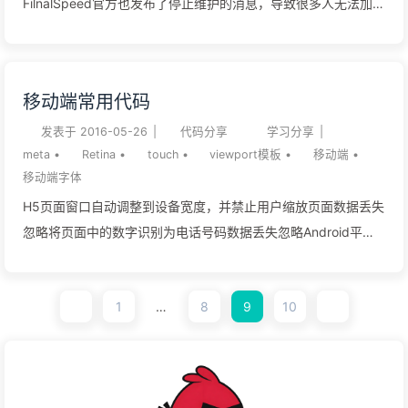
FilnalSpeed官方也发布了停止维护的消息，导致很多人无法加速
VPS。其实网上有一些破解版的锐速，其实破解的早就存在了，
只是取消免费后那些人才公开的。不过为了防止锐速破罐子破
摔，我们需要了解一下其他的免费TCP加速软件，来作为备用！
移动端常用代码
**云语（Flash TCP）**这个软件还是我无意中在网上看到的。
云语（Flash TCP）介绍Flash TCP是深圳市云语科技有限公司
发表于
2016-05-26
|
代码分享
学习分享
|
meta
•
Retina
•
touch
•
viewport模板
•
移动端
•
(www.cloudtalkers.com)开发的Linux TCP协议算法，Flash
移动端字体
TCP的主要技术特点为： 超强加速10x网络速度提升 降低传输时
H5页面窗口自动调整到设备宽度，并禁止用户缩放页面数据丢失
延，提高实时 稳定可靠Linux 内核专家打造，架构保障 长时间运
忽略将页面中的数字识别为电话号码数据丢失忽略Android平台
行验证，品质坚如磐石 零资源消耗优秀方案，零额外内存/CPU
中对邮箱地址的识别数据丢失当网站添加到主屏幕快速启动方
消耗 嵌入式设备最佳选择 最佳性价比良心价格，有情怀的加速
式，可隐藏地址栏，仅针对ios的safari数据丢失将网站添加到主
免费试用，不满意不用钱 早上刚架设了一个亚洲节点的SS，用
1
…
8
9
10
屏幕快速启动方式，仅针对ios的safari顶端状态条的样式数据丢
来测试Flash TCP单边加速功能。 安装步骤 1、通过ssh登陆到
失target-densitydpi=device-dpi，android 2.3.5以下版本不支
Flash TCP目标安装机器用户可以通过如putty/secur...
持 其他移动端字体中文字体使用系统默认即可，英文用
Helvetica 1body{font-family:Helvetica;} 参考《移动端使用字