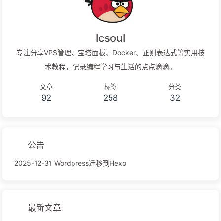
体的思考》 移动端字体单位font-size选择px还是rem对于只需要
适配少部分手机设备，且分辨率对页面影响不大的，使用px即可
对于需要适配各种移动设备，使用rem，例如只需要适配iPhone
lcsoul
和iPad等分辨率差别比较挺大的设备可以使用下面的方法：
专注分享VPS管理、宝塔面板、Docker、正则表达式等实用技
12345678html{font-size:10px}@media screen and (min-
术教程，记录编程学习与生活的点点滴滴。
width:321px) and ...
文章
标签
分类
92
258
32
公告
2025-12-31 Wordpress迁移到Hexo
最新文章